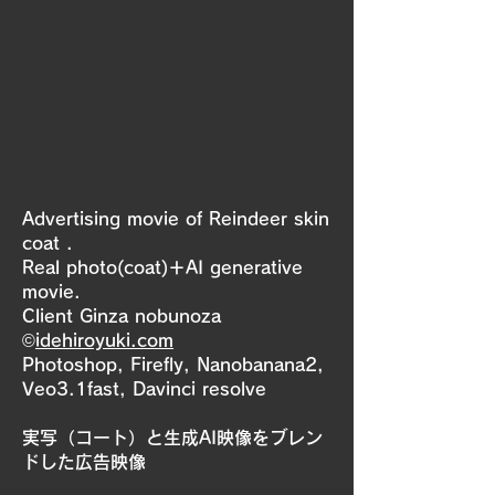
Advertising movie of Reindeer skin
coat .
Real photo(coat)＋AI generative
movie.
Client Ginza nobunoza
©
idehiroyuki.com
Photoshop, Firefly, Nanobanana2,
Veo3.1fast, Davinci resolve
実写（コート）と生成AI映像をブレン
ドした広告映像